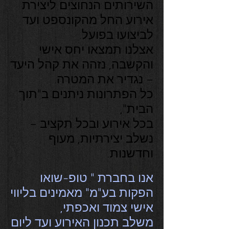
השירותים הנחוצים ליצירת
אירוע החל מהקונספט ועד
לביצועו בפועל.
אצלנו תמצאו יחס אישי
והקשבה, נזהה את קהל היעד
– נגדיר את המטרה.
כל הפתרונות ניתנים ב"תוך
הבית",
בכל אירוע ובכל תקציב –
נשלב יצירתיות, מעוף
וחדשנות.
אנו בחברת " טופ-שואו
הפקות בע"מ" מאמינים בליווי
אישי צמוד ואכפתי,
משלב תכנון האירוע ועד ליום