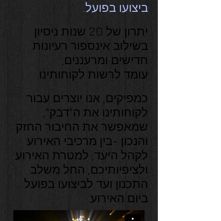
ביצועו בפועל.
יתרון של 20 שנות ניסיון
בשילוב אינספור רעיונות
חדישים ומרעננים,
עומד לרשות לקוחותינו.
כמפיקים, אנו יוצרים עבור
לקוחותינו את ה"דבק",
שמאפשר את החיבור החזק
והנכון -
בין מרכיבי האירוע
לקהל היעד, למטרת האירוע
ולציפיותיכם, החל משלב
התכנון ועד לביצועו בפועל
ביום האירוע.